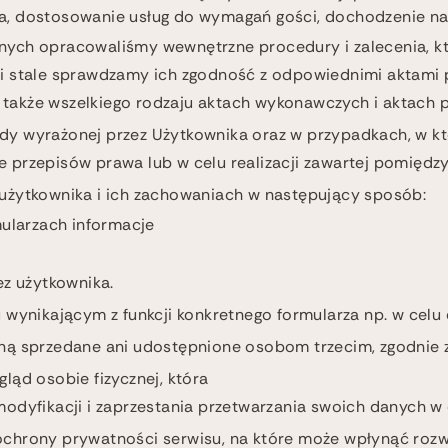
a, dostosowanie usług do wymagań gości, dochodzenie nal
ych opracowaliśmy wewnętrzne procedury i zalecenia, k
i stale sprawdzamy ich zgodność z odpowiednimi aktami 
, a także wszelkiego rodzaju aktach wykonawczych i aktac
y wyrażonej przez Użytkownika oraz w przypadkach, w kt
przepisów prawa lub w celu realizacji zawartej pomiędz
o użytkownika i ich zachowaniach w następujący sposób:
ularzach informacje
ez użytkownika.
wynikającym z funkcji konkretnego formularza np. w celu
ną sprzedane ani udostępnione osobom trzecim, zgodnie 
ląd osobie fizycznej, która
 modyfikacji i zaprzestania przetwarzania swoich danych
chrony prywatności serwisu, na które może wpłynąć rozwó