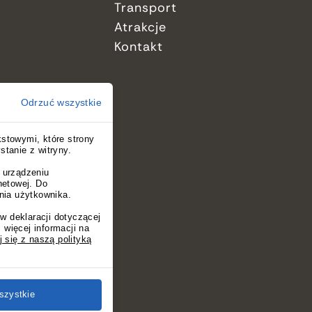
Transport
Atrakcje
Kontakt
Odrzuć wszystkie
kstowymi, które strony
tanie z witryny.
 urządzeniu
rnetowej. Do
nia użytkownika.
 deklaracji dotyczącej
 więcej informacji na
ne.
 się z naszą polityką
szystkie