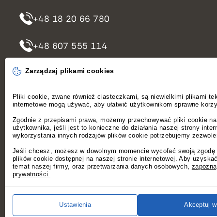
+48 18 20 66 780
+48 607 555 114
Zarządzaj plikami cookies
rezerwacje@domeknastromej.pl
Pliki cookie, zwane również ciasteczkami, są niewielkimi plikami te
internetowe mogą używać, aby ułatwić użytkownikom sprawne korzys
Zgodnie z przepisami prawa, możemy przechowywać pliki cookie na
użytkownika, jeśli jest to konieczne do działania naszej strony inte
POLITYKA PRYWATNOŚCI
REGULAMIN
wykorzystania innych rodzajów plików cookie potrzebujemy zezwole
Jeśli chcesz, możesz w dowolnym momencie wycofać swoją zgodę w
plików cookie dostępnej na naszej stronie internetowej. Aby uzyskać
©2026
Domek na Stromej
. Wszelkie prawa zastrzeżo
temat naszej firmy, oraz przetwarzania danych osobowych,
zapoznaj
prywatności.
Ustawienia
Akceptuj w