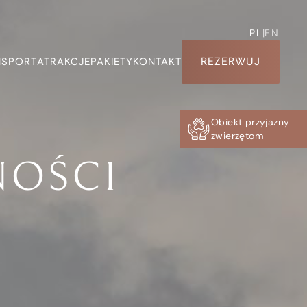
PL
|
EN
REZERWUJ
NSPORT
ATRAKCJE
PAKIETY
KONTAKT
Obiekt przyjazny
zwierzętom
NOŚCI