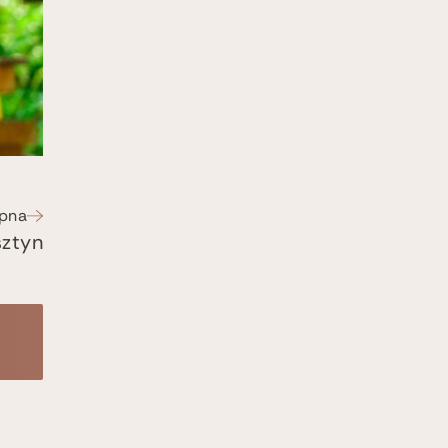
pna
ztyn