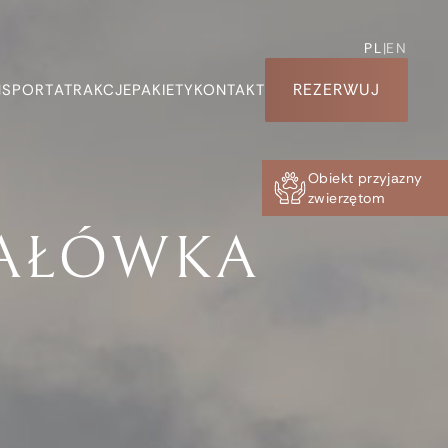
PL
|
EN
REZERWUJ
NSPORT
ATRAKCJE
PAKIETY
KONTAKT
Obiekt przyjazny
zwierzętom
BAŁÓWKA