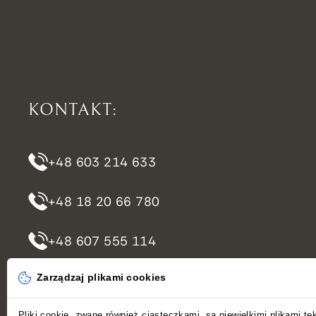
KONTAKT:
+48 603 214 633
+48 18 20 66 780
+48 607 555 114
Zarządzaj plikami cookies
rezerwacje@domeknastromej.pl
Pliki cookie, zwane również ciasteczkami, są niewielkimi plikami te